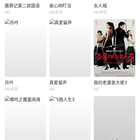
鹿鼎记第二部国语
偷心响叮当
女人城
HD
HD中字
HD中字
月吟
真爱留声
我的老婆是大佬3
HD中字
HD
HD