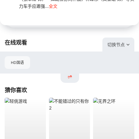
力车手应邀强...
全文
在线观看
切换节点
HD国语
猜你喜欢