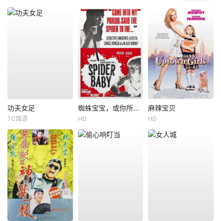
功夫女足
蜘蛛宝宝，或你所听说过最疯狂的故事
麻辣宝贝
TC国语
HD
HD