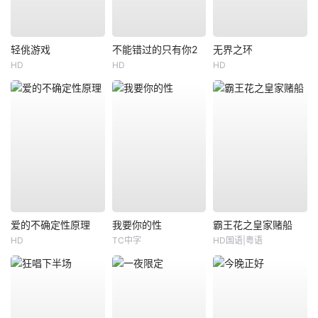
轻佻游戏
不能错过的只有你2
无界之环
HD
HD
HD
爱的不确定性原理
我要你的性
霸王花之皇家赌船
HD
TC中字
HD国语|粤语