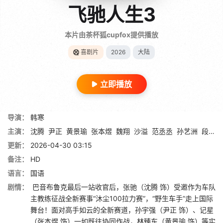
飞驰人生3
本片由茶杯狐cupfox提供播放
喜剧片
2026
大陆
立即播放
导演：
韩寒
主演：
沈腾
尹正
黄景瑜
张本煜
魏翔
沙溢
范丞丞
孙艺洲
段奕宏
更新：
2026-04-30 03:15
备注：
HD
语言：
国语
剧情：
巴音布鲁克最后一站收官后，张驰（沈腾 饰）受邀作为车队
主教练征战全新赛事“沐尘100拉力赛”，“野生车手”走上国际
舞台！面对高手如云的全新赛道，孙宇强（尹正 饰）、记星
（张本煜 饰）一如既往协同作战，林臻东（黄景瑜 饰）等实