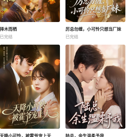
择木而栖
厉总勿缠，小可怜只想当厂妹
已完结
已完结
天降小可怜，被霍爷宠上天
陆总，余生温柔予我