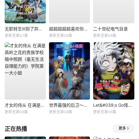
无职转生Ⅲ到了异世界就拿出真本事
超超超超超喜欢你的100个女朋友第三季
二十世纪电气目录
更新至第07集
更新至第06集
更新至第06集
才女的侍从 在满是高岭之花的贵族学校暗中照顾（毫无生活自理能力的）学院第一大小姐
世界最强的后卫～迷宫国的新人探索者～
Let&#039;s Go怪奇组
更新至第06集
更新至第06集
更新至第06集
正在热播
更多