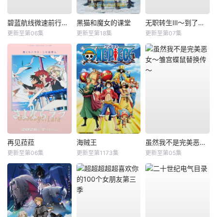
碧蓝航线微速前行第二季
黑猫和魔女的课堂
无职转生Ⅲ～到了异世界就拿出真本事
更新至第06集
更新至第18集
更新至第07集
再见菈菈
海贼王
虽然我不是完美恶女～雏宫蝶鼠替换传～
更新至第06集
更新至第1173集
更新至第05集