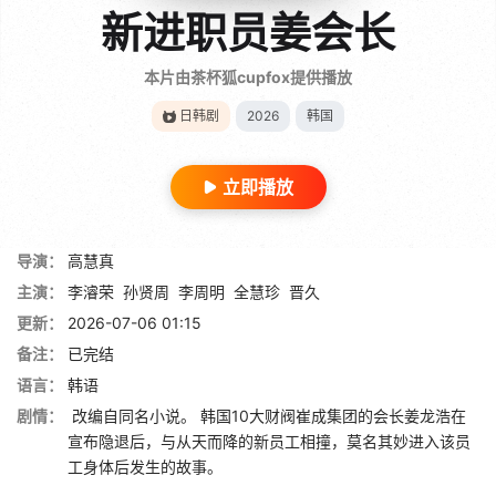
新进职员姜会长
本片由茶杯狐cupfox提供播放
日韩剧
2026
韩国
立即播放
导演：
高慧真
主演：
李濬荣
孙贤周
李周明
全慧珍
晋久
更新：
2026-07-06 01:15
备注：
已完结
语言：
韩语
剧情：
改编自同名小说。 韩国10大财阀崔成集团的会长姜龙浩在
宣布隐退后，与从天而降的新员工相撞，莫名其妙进入该员
工身体后发生的故事。