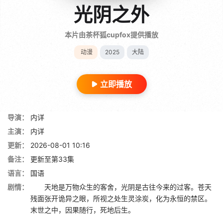
光阴之外
本片由茶杯狐cupfox提供播放
动漫
2025
大陆
立即播放
导演：
内详
主演：
内详
更新：
2026-08-01 10:16
备注：
更新至第33集
语言：
国语
剧情：
天地是万物众生的客舍，光阴是古往今来的过客。苍天
残面张开诡异之眼，所视之处生灵涂炭，化为永恒的禁区。
末世之中，因果随行，死地后生。