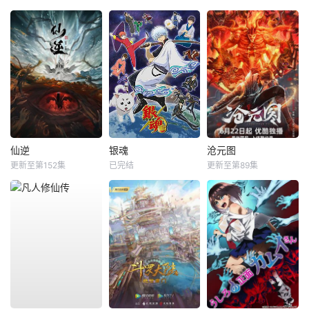
仙逆
银魂
沧元图
更新至第152集
已完结
更新至第89集