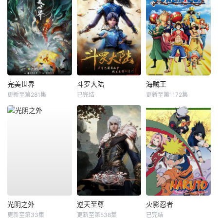
完美世界
斗罗大陆
海贼王
更新至第281集
已完结
更新至第1172集
光阴之外
逆天至尊
火影忍者
更新至第33集
更新至第538集
已完结