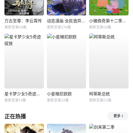
万古至尊：李云霄传
动态漫画·全民诡异：开局掌握零元购
小猪佩奇第十二季国语
更新至第09集
更新至第274集
更新至第09集
星卡梦少女5奇迹绽放
小星帽尼欧欧
柯蒂斯总统
更新至第15集
更新至第22集
更新至第03集
正在热播
更多