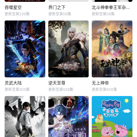
吞噬星空
界门之下
北斗神拳拳王军杂兵们的挽歌
更新至第236集
更新至第06集
更新至第06集
灵武大陆
逆天至尊
无上神帝
更新至第205集
更新至第539集
更新至第630集