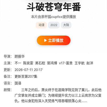
斗破苍穹年番
本片由茶杯狐cupfox提供播放
动漫
2022
大陆
立即播放
导演：
顾振华
主演：
不一
陈奕雯
黑石稔
郭鸿博
v17-富贵
王宇航
赵洋
更新：
2026-07-11 20:17
备注：
更新至第207集
语言：
国语
剧情：
三年之约后，萧炎终于在迦南学院见到了薰儿，此后他
广交挚友并成立磐门；为继续提升实力以三上云岚宗为父复
仇，他以身犯险深入天焚炼气塔吞噬陨落心炎……