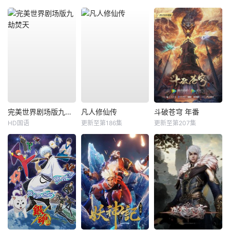
完美世界剧场版九劫焚天
凡人修仙传
斗破苍穹 年番
HD国语
更新至第186集
更新至第207集