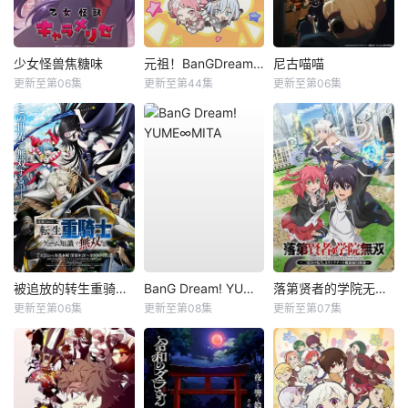
少女怪兽焦糖味
元祖！BanGDream酱
尼古喵喵
更新至第06集
更新至第44集
更新至第06集
被追放的转生重骑士用游戏知识开无双
BanG Dream! YUME∞MITA
落第贤者的学院无双第二回转生，S等级作弊魔术师冒险记
更新至第06集
更新至第08集
更新至第07集