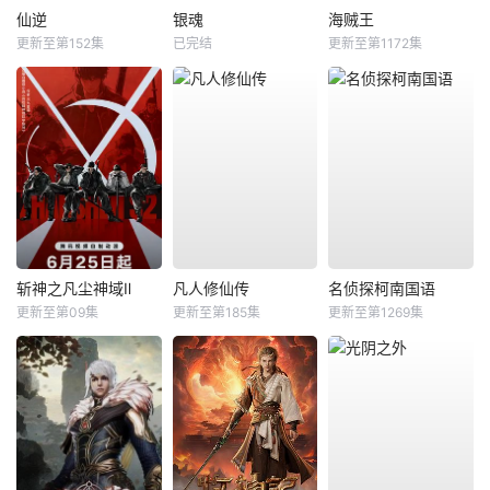
仙逆
银魂
海贼王
更新至第152集
已完结
更新至第1172集
斩神之凡尘神域Ⅱ
凡人修仙传
名侦探柯南国语
更新至第09集
更新至第185集
更新至第1269集