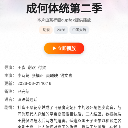
成何体统第二季
本片由茶杯狐cupfox提供播放
动漫
2026
中国大陆
立即播放
导演：
王淼
谢欢
付贺
主演：
李诗萌
张福正
聂曦映
钱文青
更新：
2026-06-21 10:16
备注：
已完结
语言：
汉语普通话
剧情：
社畜王翠花穿越成了《恶魔宠妃》中的必死角色庾晚音，与
同为现代人穿越的皇帝夏侯澹相认后，二人结盟，欲抵抗端
王夏侯泊与太后两方的迫害。适逢燕国王子图尔以和谈之名
来到大夏，此人暗怀对夏国的仇恨，受端王怂恿后，在邶山