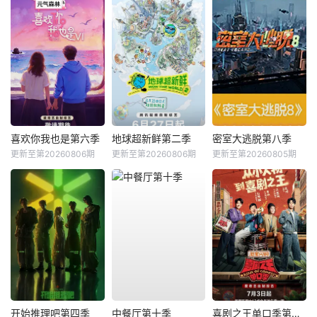
喜欢你我也是第六季
地球超新鲜第二季
密室大逃脱第八季
更新至第20260806期
更新至第20260806期
更新至第20260805期
开始推理吧第四季
中餐厅第十季
喜剧之王单口季第三季