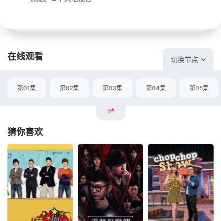
在线观看
切换节点
第01集
第02集
第03集
第04集
第05集
猜你喜欢