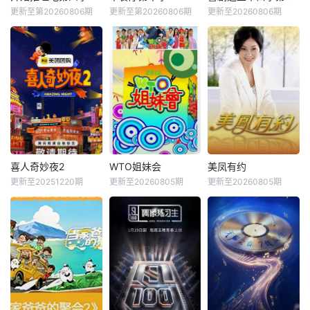
更新至第20260806期
更新至第20260806期
更新至20260806期
喜人奇妙夜2
WTO姐妹会
美凤有约
更新至20251220期
更新至20260805期
更新至20260805期