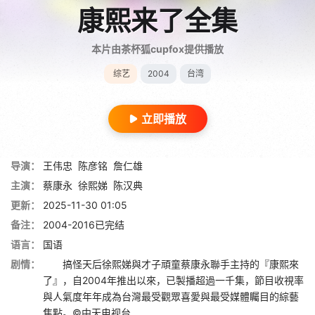
康熙来了全集
本片由茶杯狐cupfox提供播放
综艺
2004
台湾
立即播放
导演：
王伟忠
陈彦铭
詹仁雄
主演：
蔡康永
徐熙娣
陈汉典
更新：
2025-11-30 01:05
备注：
2004-2016已完结
语言：
国语
剧情：
搞怪天后徐熙娣與才子頑童蔡康永聯手主持的『康熙來
了』，自2004年推出以來，已製播超過一千集，節目收視率
與人氣度年年成為台灣最受觀眾喜愛與最受媒體矚目的綜藝
焦點。©中天电视台